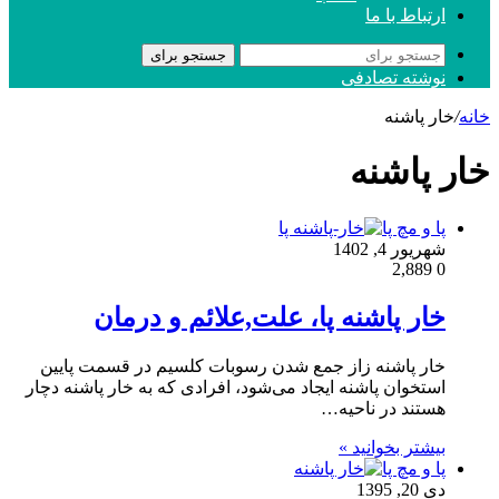
ارتباط با ما
جستجو برای
نوشته تصادفی
خانه
/
خار پاشنه
خار پاشنه
پا و مچ پا
شهریور 4, 1402
2,889
0
خار پاشنه پا، علت,علائم و درمان
خار پاشنه زاز جمع شدن رسوبات کلسیم در قسمت پایین
استخوان پاشنه ایجاد می‌شود، افرادی که به خار پاشنه دچار
هستند در ناحیه…
بیشتر بخوانید »
پا و مچ پا
دی 20, 1395