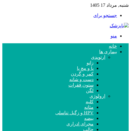
شنبه, مرداد 17 1405
جستجو برای
منو
خانه
بیماری ها
ارتوپدی
زانو
پا و مچ پا
کمر و گردن
دست و شانه
ستون فقرات
لگن
ارولوژی
کلیه
مثانه
HPV و زگیل تناسلی
بیضه
مجرای ادراری
حالب