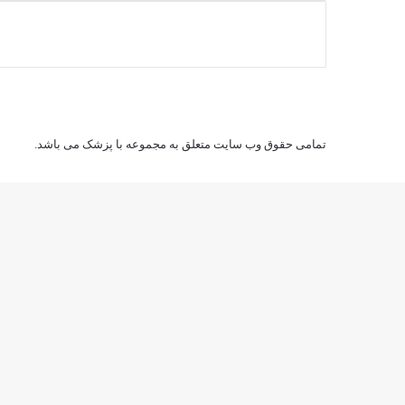
ت
ج
و
ب
ر
ا
ی
:
تمامی حقوق وب سایت متعلق به مجموعه با پزشک می باشد.
دکمه
بازگشت
به
بالا