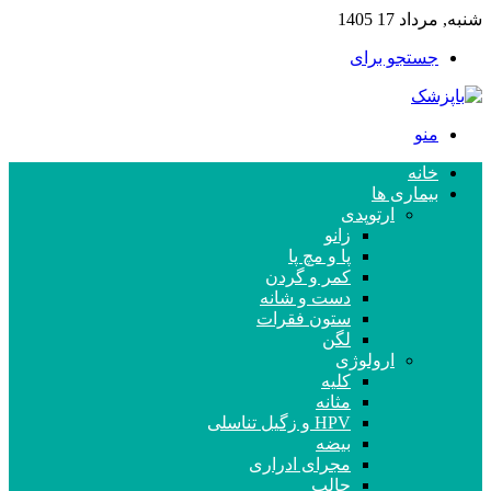
شنبه, مرداد 17 1405
جستجو برای
منو
خانه
بیماری ها
ارتوپدی
زانو
پا و مچ پا
کمر و گردن
دست و شانه
ستون فقرات
لگن
ارولوژی
کلیه
مثانه
HPV و زگیل تناسلی
بیضه
مجرای ادراری
حالب