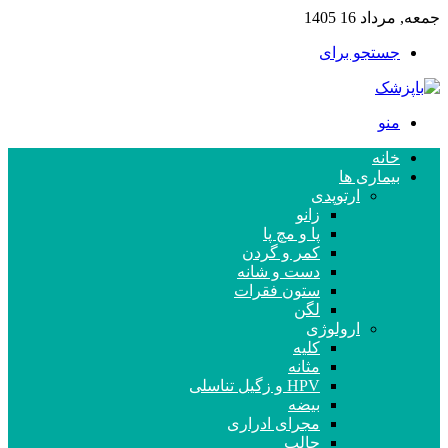
جمعه, مرداد 16 1405
جستجو برای
منو
خانه
بیماری ها
ارتوپدی
زانو
پا و مچ پا
کمر و گردن
دست و شانه
ستون فقرات
لگن
ارولوژی
کلیه
مثانه
HPV و زگیل تناسلی
بیضه
مجرای ادراری
حالب