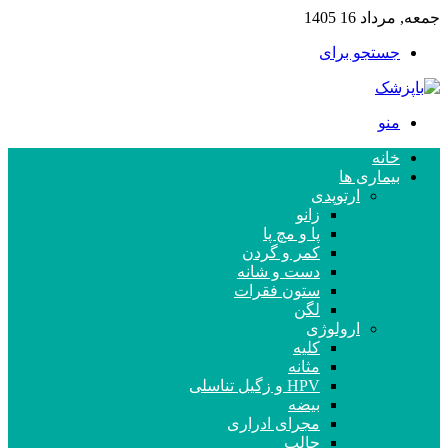
جمعه, مرداد 16 1405
جستجو برای
منو
خانه
بیماری ها
ارتوپدی
زانو
پا و مچ پا
کمر و گردن
دست و شانه
ستون فقرات
لگن
ارولوژی
کلیه
مثانه
HPV و زگیل تناسلی
بیضه
مجرای ادراری
حالب