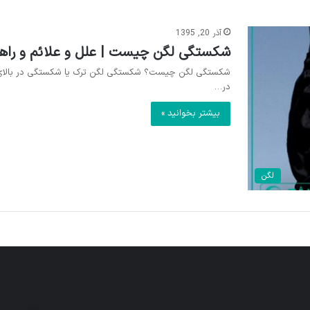
آذر 20, 1395
شکستگی لگن چیست | علل و علائم و راه
شکستگی لگن چیست؟ شکستگی لگن ترک یا شکستگی در بالای اس
در…
بیشتر بخوانید »
لگن