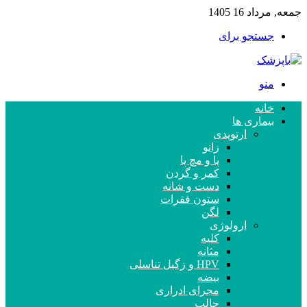
جمعه, مرداد 16 1405
جستجو برای
منو
خانه
بیماری ها
ارتوپدی
زانو
پا و مچ پا
کمر و گردن
دست و شانه
ستون فقرات
لگن
ارولوژی
کلیه
مثانه
HPV و زگیل تناسلی
بیضه
مجرای ادراری
حالب