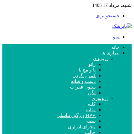
شنبه, مرداد 17 1405
جستجو برای
منو
خانه
بیماری ها
ارتوپدی
زانو
پا و مچ پا
کمر و گردن
دست و شانه
ستون فقرات
لگن
ارولوژی
کلیه
مثانه
HPV و زگیل تناسلی
بیضه
مجرای ادراری
حالب