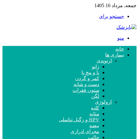
جمعه, مرداد 16 1405
جستجو برای
منو
خانه
بیماری ها
ارتوپدی
زانو
پا و مچ پا
کمر و گردن
دست و شانه
ستون فقرات
لگن
ارولوژی
کلیه
مثانه
HPV و زگیل تناسلی
بیضه
مجرای ادراری
حالب