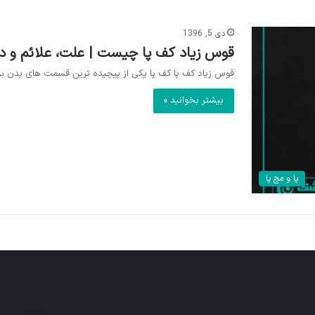
دی 5, 1396
قوس زیاد کف پا چیست | علت، علائم و د
قوس زیاد کف پا کف پا یکی از پیچیده ترین قسمت های بدن بو
بیشتر بخوانید »
پا و مچ پا