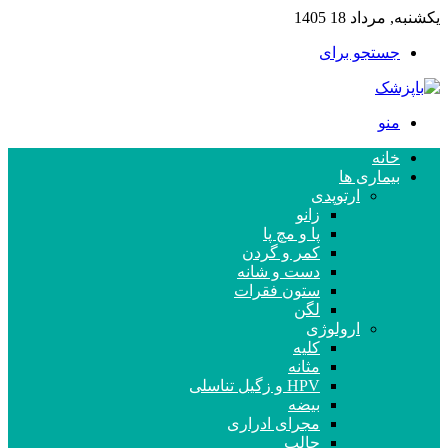
یکشنبه, مرداد 18 1405
جستجو برای
منو
خانه
بیماری ها
ارتوپدی
زانو
پا و مچ پا
کمر و گردن
دست و شانه
ستون فقرات
لگن
ارولوژی
کلیه
مثانه
HPV و زگیل تناسلی
بیضه
مجرای ادراری
حالب