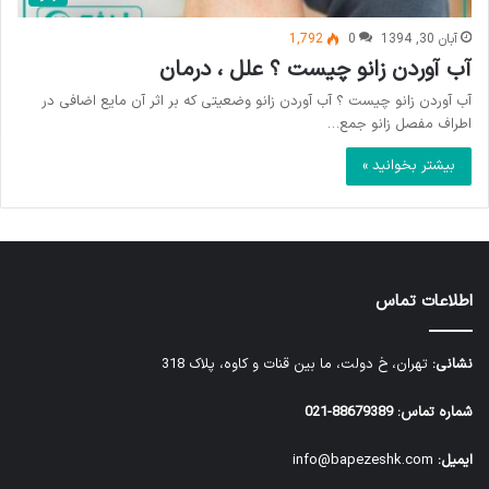
آبان 30, 1394
0
1,792
آب آوردن زانو چیست ؟ علل ، درمان
آب آوردن زانو چیست ؟ آب آوردن زانو وضعیتی که بر اثر آن مایع اضافی در
اطراف مفصل زانو جمع…
بیشتر بخوانید »
اطلاعات تماس
نشانی:
تهران، خ دولت، ما بین قنات و کاوه، پلاک 318
شماره تماس:
88679389-021
ایمیل:
info@bapezeshk.com