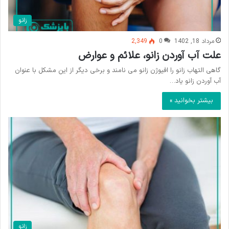
زانو
مرداد 18, 1402
0
2,349
علت آب آوردن زانو، علائم و عوارض
گاهی التهاب زانو را افیوژن زانو می نامند و برخی دیگر از این مشکل با عنوان
آب آوردن زانو یاد…
بیشتر بخوانید »
زانو