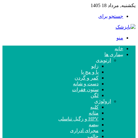
یکشنبه, مرداد 18 1405
جستجو برای
منو
خانه
بیماری ها
ارتوپدی
زانو
پا و مچ پا
کمر و گردن
دست و شانه
ستون فقرات
لگن
ارولوژی
کلیه
مثانه
HPV و زگیل تناسلی
بیضه
مجرای ادراری
حالب