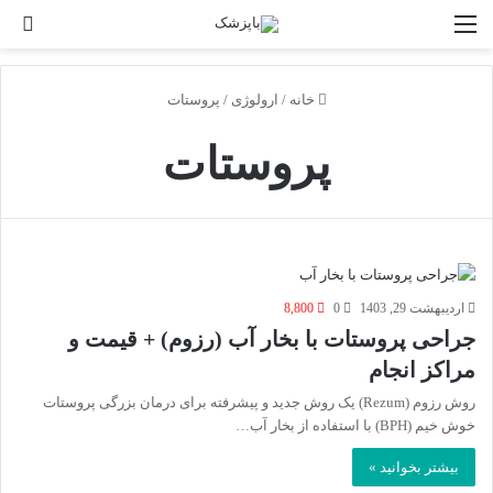
منو
جس
بر
خانه
/
ارولوژی
/
پروستات
پروستات
اردیبهشت 29, 1403
0
8,800
جراحی پروستات با بخار آب (رزوم) + قیمت و
مراکز انجام
روش رزوم (Rezum) یک روش جدید و پیشرفته برای درمان بزرگی پروستات
خوش خیم (BPH) با استفاده از بخار آب…
بیشتر بخوانید »